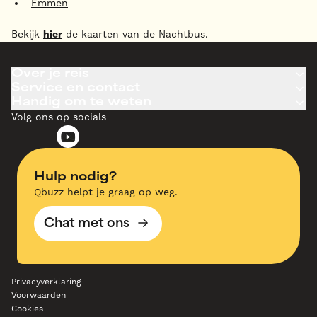
Emmen
Bekijk
hier
de kaarten van de Nachtbus.
Over je reis
Service en contact
Handig om te weten
Volg ons op socials
Hulp nodig?
Qbuzz helpt je graag op weg.
Chat met ons
Privacyverklaring
Voorwaarden
Cookies